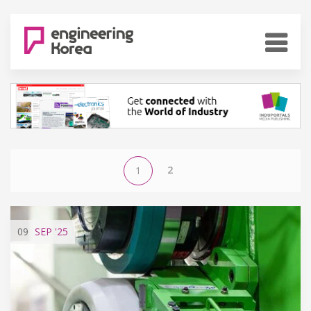
2
1
09
SEP
'25