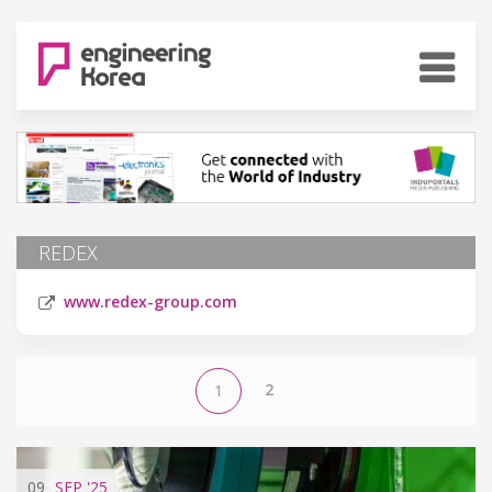
REDEX
www.redex-group.com
2
1
09
SEP
'25