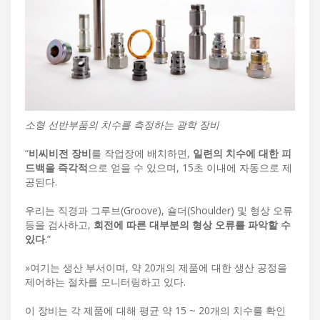
소형 선반부품의 치수를 측정하는 광학 장비
“
비씨비전 장비
를 작업장에 배치하면,
일련의 치수에 대한 피
드백을 즉각적
으로 얻을 수 있으며, 15초 이내에 자동으로 제
공된다.
우리는 직경과 그루브(Groove), 숄더(Shoulder) 및 형상 오류
등을 검사하고,
회전에 따른 대부분의 형상 오류를 파악할 수
있다
.”
»여기는 생산 부서이며, 약 20개의 제품에 대한 생산 공정을
제어하는 절차를 모니터링하고 있다.
이 장비는 각 제품에 대해 평균 약 15 ~ 20개의 치수를 확인