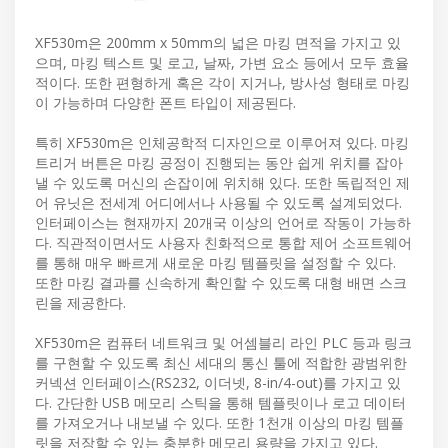
XF530m은 200mm x 50mm의 넓은 마킹 면적을 가지고 있
으며, 마킹 텍스트 및 로고, 날짜, 가변 요소 등에서 모두 효율
적이다. 또한 편형하게 혹은 각이 지거나, 방사성 형태로 마킹
이 가능하며 다양한 폰트 타입이 제공된다.
특히 XF530m은 인체공학적 디자인으로 이루어져 있다. 마킹
트리거 버튼은 마킹 공정이 진행되는 동안 쉽게 위치를 잡아
낼 수 있도록 머신의 손잡이에 위치해 있다. 또한 독립적인 제
어 유닛은 전세계 어디에서나 사용될 수 있도록 설계되었다.
인터페이스는 현재까지 20개국 이상의 언어로 작동이 가능하
다. 직관적이면서도 사용자 친화적으로 통합 제어 소프트웨어
를 통해 매우 빠르게 새로운 마킹 템플릿을 설정할 수 있다.
또한 마킹 결과를 신속하게 확인할 수 있도록 대형 배면 스크
린을 제공한다.
XF530m은 컴퓨터 네트워크 및 어셈블리 라인 PLC 등과 링크
를 구현할 수 있도록 최신 세대의 통신 툴에 적합한 광범위한
커넥션 인터페이스(RS232, 이더넷, 8-in/4-out)를 가지고 있
다. 간단한 USB 메모리 스틱을 통해 템플릿이나 로고 데이터
를 가져오거나 내보낼 수 있다. 또한 1천개 이상의 마킹 템플
릿을 저장할 수 있는 충분한 메모리 용량을 가지고 있다.