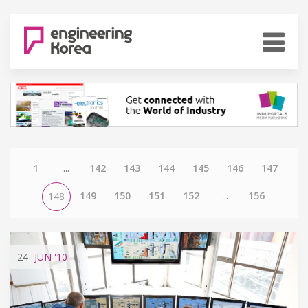
1
...
142
143
144
145
146
147
149
150
151
152
...
156
148
24
JUN
'10