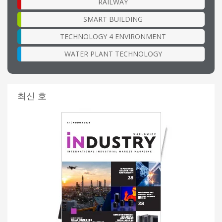
RAILWAY
SMART BUILDING
TECHNOLOGY 4 ENVIRONMENT
WATER PLANT TECHNOLOGY
최신 호