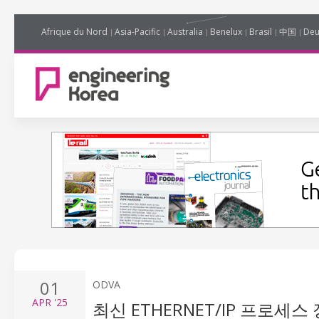
Afrique du Nord
Asia-Pacific
Australia
Benelux
Brasil
中国
Deu
01
ODVA
APR
'25
최신 ETHERNET/IP 프로세