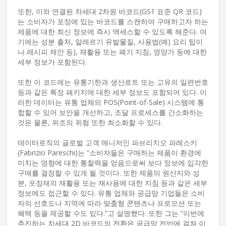
또한, 이와 연결된 차세대 2차원 바코드(GS1 표준 QR 코드)
는 소비자가 포장에 있는 바코드를 스캔하여 구매하고자 하는
제품에 대한 최신 정보에 즉시 액세스할 수 있도록 해준다. 여
기에는 성분 출처, 알레르기 유발물질, 사용법(예) 요리 팁이
나 레시피 제안 등), 재활용 또는 폐기 지침, 영양가 등에 대한
세부 정보가 포함된다.
또한 이 코드에는 유통기한과 생산로트 또는 고유의 일련번호
등과 같은 특정 패키지에 대한 세부 정보도 포함되어 있다. 이
러한 데이터는 유통 업체의 POS(Point-of-Sale) 시스템에 통
합할 수 있어 보안을 개선하고, 조달 프로세스를 간소화하는
것은 물론, 위조의 위험 또한 최소화할 수 있다.
데이터로직의 글로벌 고객 매니저인 파브리치오 파레스키
(Fabrizio Pareschi)는 “소비자들은 구매하는 제품이 환경에
미치는 영향에 대한 통찰력을 얻음으로써 보다 정보에 입각한
구매를 결정할 수 있게 될 것이다. 또한 제품의 원산지와 성
분, 포장재의 재활용 또는 재사용에 대한 지침 등과 같은 세부
정보에도 접근할 수 있다. 유통 업체와 공급망 기업들은 소비
자의 선호도나 지역에 따라 맞춤형 콘텐츠나 프로모션 또는
혜택 등을 제공할 수도 있다.”고 설명했다. 또한 그는 “이번에
추진하는 차세대 2D 바코드의 전환은 공급망 전반에 걸쳐 이