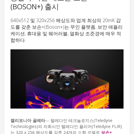
(BOSON+) 출시
640x512 및 320x256 해상도와 업계 최상의 20mK 감
도를 갖춘 보손+(Boson+)는 무인 플랫폼, 보안 애플리
케이션, 휴대용 및 웨어러블, 열화상 조준경에 매우 적
합하다.
캘리포니아 골레타
― 텔레다인 테크놀로지스(Teledyne
Technologies)의 자회사인 텔레다인 플리어(Teledyne FLIR)
는 320 x 256 해상도를 갖춘 24개의 소형 모델로
보손+