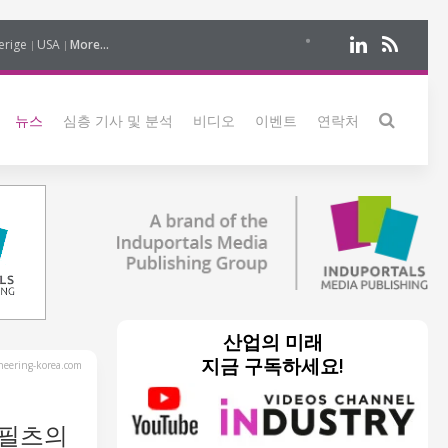
erige
USA
More...
뉴스
심층 기사 및 분석
비디오
이벤트
연락처
산업의 미래
지금 구독하세요!
eering-korea.com
 필츠의