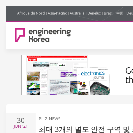
Afrique du Nord
Asia-Pacific
Australia
Benelux
Brasil
中国
Deu
30
PILZ NEWS
JUN
'21
최대 3개의 별도 안전 구역 및