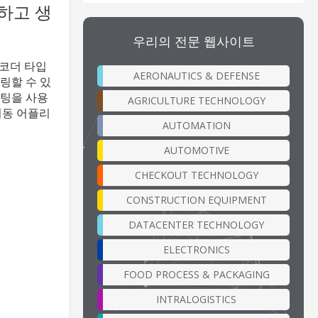
연하고 생
우리의 전문 웹사이트
엔코더 타입
AERONAUTICS & DEFENSE
링할 수 있
뮤팅을 사용
AGRICULTURE TECHNOLOGY
이동 어플리
AUTOMATION
AUTOMOTIVE
CHECKOUT TECHNOLOGY
CONSTRUCTION EQUIPMENT
DATACENTER TECHNOLOGY
ELECTRONICS
FOOD PROCESS & PACKAGING
INTRALOGISTICS