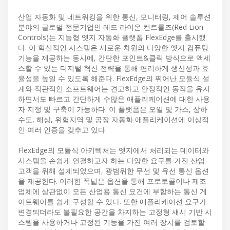
산업 자동화 및 네트워킹을 위한 통신, 모니터링, 제어 솔루션
분야의 글로벌 전문기업인 레드 라이온 컨트롤즈(Red Lion
Controls)는 지능형 엣지 자동화 플랫폼 FlexEdge를 출시했
다. 이 혁신적인 시스템은 새로운 차원의 다양한 엣지 컴퓨팅
기능을 제공하는 동시에, 간단한 포인트&클릭 방식으로 액세
스할 수 있는 디지털 혁신 전략을 통해 편리하게 생산성과 효
율성을 높일 수 있도록 해준다. FlexEdge의 뛰어난 모듈식 설
계와 직관적인 소프트웨어는 견고하고 안정적인 동작을 유지
하면서도 빠르고 간단하게 수많은 애플리케이션에 대한 사용
자 지정 및 구축이 가능하다. 이 플랫폼은 오일 및 가스, 상하
수도, 해상, 위험지역 및 공장 자동화 애플리케이션에 이상적
인 여러 인증을 갖추고 있다.
FlexEdge의 모듈식 아키텍처는 엣지에서 처리되는 데이터와
시스템을 손쉽게 연결하고자 하는 다양한 요구를 가진 산업
고객을 위해 설계되었으며, 광범위한 무선 및 유선 통신 옵션
을 제공한다. 이러한 폭넓은 옵션을 통해 프로토콜이나 제조
업체에 상관없이 모든 산업용 통신 요건에 부합하는 통신 게
이트웨이를 쉽게 구성할 수 있다. 또한 애플리케이션 요구가
변경되더라도 불필요한 공간을 차지하는 고정형 섀시 기반 시
스템을 사용하거나 고정된 기능을 가진 여러 장치를 검토할