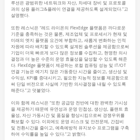
루션은 광범위한 네트워크와 자산, 차세대 장비 및 프로토콜
과의 상용 플러그&플레이 연결을 제공하도록 설계되었다.”고
설명했다.
또한 레스닉은 “레드 라이온의 FlexEdge 플랫폼은 까다로운
기준을 충족하는 것은 물론, 제조업체 및 프로세서가 현재 및
미래의 엣지 플랫폼 요건에 부합하고, 새롭게 변화하는 인적
자원에 따라 배치할 수 있도록 설계된 솔루션을 제공함으로써
기업이 더욱 빠르게 보다 많은 정보를 수집하고, 현명한 의사
결정과 더 높은 수준의 운영 효율성을 달성할 수 있도록 해준
다. FlexEdge 플랫폼이 제공하는 로컬 컴퓨팅 성능 및 IT/OT
연결 기능은 예기치 않은 가동중단 시간을 줄이고, 생산성 및
수익성, KPI를 증대시키고, 필요한 지능적 정보를 제공함으로
써 단일 버전으로 사실에 기반한 의사결정을 내릴 수 있도록
해준다.”고 덧붙였다.
이와 함께 레스닉은 “또한 공급망 전반에 대한 완벽한 가시성
을 제공하기 때문에 유연성과 운영 민첩성, 생산성, 플랜트 효
율성, 자산 가동시간 및 품질을 향상시킴으로써 경쟁우위를
확보할 수 있다. 이외에도 운영 리스크 및 안전문제, 간접비
및 전환시간을 줄이고, 예측예방적 유지보수 프로그램을 구축
하여 수익률을 높일 수 있다.”고 밝혔다.