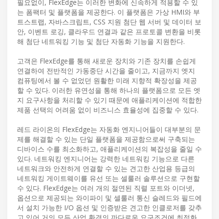
필요없이, FlexEdge는 이러한 변화에 신속하게 적용할 수 있
는 폼팩터 및 플랫폼을 제공한다. 이 플랫폼은 가상 HMI와 부
트스트랩, 자바스크립트, CSS 지원 첨단 웹 서버 및 데이터 보
안, 이벤트 로깅, 클라우드 연결과 같은 프로토콜 변환을 비롯
해 첨단 네트워킹 기능 및 첨단 자동화 기능을 지원한다.
고객은 FlexEdge를 통해 새로운 장치와 기존 장치를 손쉽게
연결하여 전반적인 가동중단 시간을 줄이고, 지금까지 엣지
컴퓨팅에서 볼 수 없었던 원활한 미래 지향적 확장성을 제공
할 수 있다. 이러한 유연성을 통해 하나의 플랫폼으로 모든 엣
지 요구사항을 처리할 수 있기 때문에 애플리케이션에 적합한
제품 선택의 어려움 없이 비즈니스 효율성에 집중할 수 있다.
레드 라이온의 FlexEdge는 자동화 엔지니어들이 대부분의 문
제를 해결할 수 있는 단일 플랫폼을 제공함으로써 구축되는
디바이스 수를 최소화하고, 애플리케이션의 복잡성을 줄일 수
있다. 네트워킹 엔지니어는 강력한 네트워킹 기능으로 다른
네트워크와 안전하게 연결할 수 있는 견고한 산업용 등급의
네트워킹 게이트웨이를 유선 또는 셀룰러 솔루션으로 구현할
수 있다. FlexEdge는 여러 개의 절연된 직렬 포트와 이더넷,
옵션으로 제공되는 와이파이 및 셀룰러 통신 슬레드와 필드에
서 설치 가능한 I/O 옵션 및 인증받은 견고한 인클로저를 갖추
고 있어 거의 모든 산업 환경의 까다로운 요구조건에 최적화