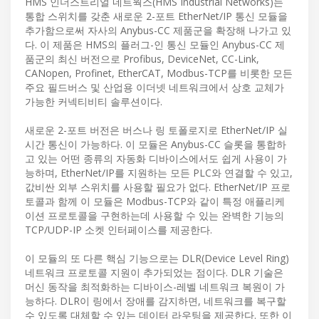
HMS 인더스트리얼 네트웍스(HMS Industrial Networks)는
통합 스위치를 갖춘 새로운 2-포트 EtherNet/IP 통신 모듈을
추가함으로써 자사의 Anybus-CC 제품군을 확장해 나가고 있
다. 이 제품은 HMS의 플러그-인 통신 모듈인 Anybus-CC 제
품군의 최신 버전으로 Profibus, DeviceNet, CC-Link,
CANopen, Profinet, EtherCAT, Modbus-TCP를 비롯한 모든
주요 필드버스 및 산업용 이더넷 네트워크에서 상호 교체가
가능한 커넥티비티 솔루션이다.
새로운 2-포트 버전은 버스나 링 토폴로지로 EtherNet/IP 실
시간 통신이 가능하다. 이 모듈은 Anybus-CC 슬롯을 통합하
고 있는 어떤 종류의 자동화 디바이스에서도 쉽게 사용이 가
능하며, EtherNet/IP를 지원하는 모든 PLC와 연결할 수 있고,
값비싼 외부 스위치를 사용할 필요가 없다. EtherNet/IP 프로
토콜과 함께 이 모듈은 Modbus-TCP와 같이 특정 애플리케
이션 프로토콜을 구현하는데 사용할 수 있는 완벽한 기능의
TCP/UDP-IP 소켓 인터페이스를 제공한다.
이 모듈의 또 다른 핵심 기능으로는 DLR(Device Level Ring)
네트워크 프로토콜 지원이 추가되었는 점이다. DLR 기술은
머신 동작을 최적화하는 디바이스-레벨 네트워크 복원이 가
능하다. DLR이 링에서 장애를 감지하면, 네트워크를 복구할
수 있도록 대체할 수 있는 데이터 라우팅을 제공한다. 또한 이