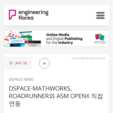
www.engineering-korea.com
30
JAN
'26
DSPACE NEWS
DSPACE·MATHWORKS,
ROADRUNNER와 ASM OPENX 직접
연동