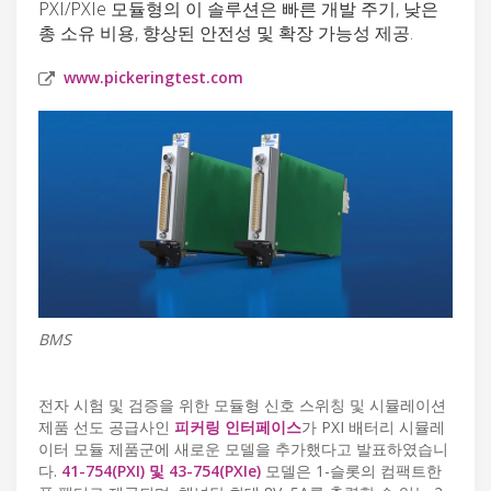
PXI/PXIe 모듈형의 이 솔루션은 빠른 개발 주기, 낮은
총 소유 비용, 향상된 안전성 및 확장 가능성 제공.
www.pickeringtest.com
BMS
전자 시험 및 검증을 위한 모듈형 신호 스위칭 및 시뮬레이션
제품 선도 공급사인
피커링 인터페이스
가 PXI 배터리 시뮬레
이터 모듈 제품군에 새로운 모델을 추가했다고 발표하였습니
다.
41-754(PXI) 및 43-754(PXIe)
모델은 1-슬롯의 컴팩트한