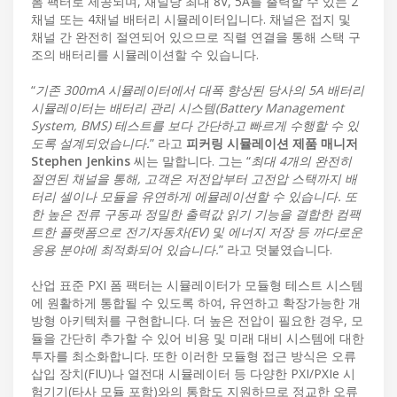
폼 팩터로 제공되며, 채널당 최대 8V, 5A를 출력할 수 있는 2
채널 또는 4채널 배터리 시뮬레이터입니다. 채널은 접지 및
채널 간 완전히 절연되어 있으므로 직렬 연결을 통해 스택 구
조의 배터리를 시뮬레이션할 수 있습니다.
“
기존 300mA 시뮬레이터에서 대폭 향상된 당사의 5A 배터리
시뮬레이터는 배터리 관리 시스템(Battery Management
System, BMS) 테스트를 보다 간단하고 빠르게 수행할 수 있
도록 설계되었습니다.
” 라고
피커링 시뮬레이션 제품 매니저
Stephen Jenkins
씨는 말합니다. 그는 “
최대 4개의 완전히
절연된 채널을 통해, 고객은 저전압부터 고전압 스택까지 배
터리 셀이나 모듈을 유연하게 에뮬레이션할 수 있습니다. 또
한 높은 전류 구동과 정밀한 출력값 읽기 기능을 결합한 컴팩
트한 플랫폼으로 전기자동차(EV) 및 에너지 저장 등 까다로운
응용 분야에 최적화되어 있습니다.
” 라고 덧붙였습니다.
산업 표준 PXI 폼 팩터는 시뮬레이터가 모듈형 테스트 시스템
에 원활하게 통합될 수 있도록 하여, 유연하고 확장가능한 개
방형 아키텍처를 구현합니다. 더 높은 전압이 필요한 경우, 모
듈을 간단히 추가할 수 있어 비용 및 미래 대비 시스템에 대한
투자를 최소화합니다. 또한 이러한 모듈형 접근 방식은 오류
삽입 장치(FIU)나 열전대 시뮬레이터 등 다양한 PXI/PXIe 시
험기기(타사 모듈 포함)와의 통합도 지원하므로 정교한 오류