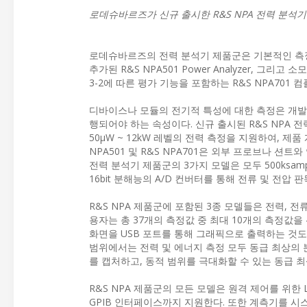
로데슈바르즈가 신규 출시한 R&S NPA 전력 분석
로데슈바르즈의 전력 분석기 제품군은 기본적인 측정에 
추가된 R&S NPA501 Power Analyzer, 그리고 
3-2에 따른 평가 기능을 포함하는 R&S NPA701 컴플
디바이스나 모듈의 전기적 특성에 대한 측정은 개발
행되어야 하는 속성이다. 신규 출시된 R&S NPA 전
50µW ~ 12kW 레벨의 전력 측정을 지원하여, 제
NPA501 및 R&S NPA701은 외부 프로브나 션트
전력 분석기 제품군의 3가지 모델은 모두 500ksam
16bit 분해능의 A/D 컨버터를 통해 전류 및 전압 
R&S NPA 제품군에 포함된 3종 모델들은 전력, 전
용자는 총 37개의 측정값 중 최대 10개의 측정값을
화면을 USB 포트를 통해 그래픽으로 출력하는 것도 
범위에서는 전력 및 에너지 측정 모두 동급 최상의 분해능을
를 캡처하고, 동적 범위를 극대화할 수 있는 동급 
R&S NPA 제품군의 모든 모델은 원격 제어를 위한 LA
GPIB 인터페이스까지 지원한다. 또한 계측기를 시스템