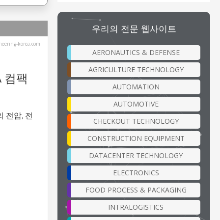
우리의 전문 웹사이트
eering-korea.com
AERONAUTICS & DEFENSE
AGRICULTURE TECHNOLOGY
A 컴팩
AUTOMATION
AUTOMOTIVE
의 전압, 전
CHECKOUT TECHNOLOGY
CONSTRUCTION EQUIPMENT
DATACENTER TECHNOLOGY
ELECTRONICS
FOOD PROCESS & PACKAGING
INTRALOGISTICS