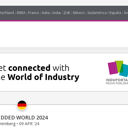
tschland
EMEA
France
Italia
India
日本
México
Sudamérica / España
Sv
DDED WORLD 2024
remberg • 09 APR '24