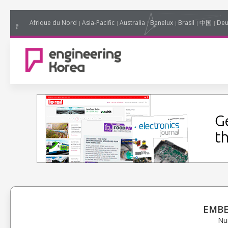
Afrique du Nord
Asia-Pacific
Australia
Benelux
Brasil
中国
Deu
EMBE
Nu